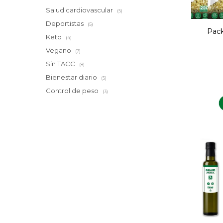
Salud cardiovascular
(5)
Deportistas
(5)
Pack
Keto
(4)
Vegano
(7)
Sin TACC
(8)
Bienestar diario
(5)
Control de peso
(3)