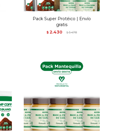
Pack Super Protéico | Envío
gratis
2.430
$
3.478
$