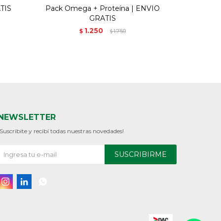
TIS
Pack Omega + Proteína | ENVIO
GRATIS
1.250
$
1.750
$
NEWSLETTER
¡Suscribite y recibí todas nuestras novedades!
SUSCRIBIRME


