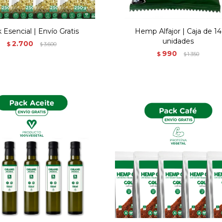
 Esencial | Envío Gratis
Hemp Alfajor | Caja de 14
unidades
2.700
$
3.600
$
990
$
1.350
$