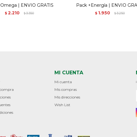
+Omega | ENVIO GRATIS
Pack +Energía | ENVIO GRA
2.210
1.950
$
3.350
$
3.250
$
$
MI CUENTA
r
Mi cuenta
e compra
Mis compras
ciones
Mis direcciones
uentes
Wish List
diciones