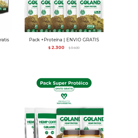
ratis
Pack +Proteína | ENVIO GRATIS
2.300
$
3.400
$