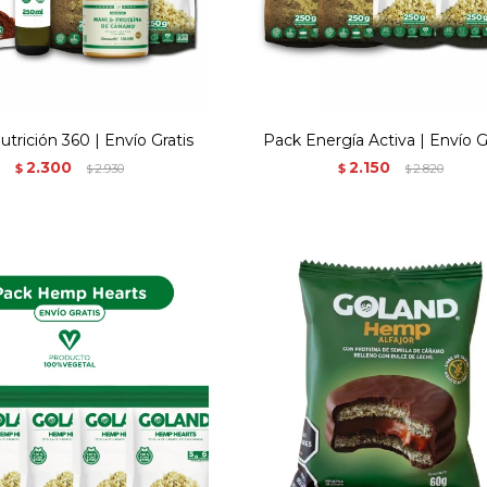
trición 360 | Envío Gratis
Pack Energía Activa | Envío G
2.300
2.150
$
2.930
$
2.820
$
$