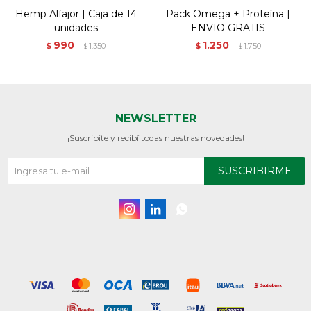
Hemp Alfajor | Caja de 14
Pack Omega + Proteína |
unidades
ENVIO GRATIS
990
1.250
$
1.350
$
1.750
$
$
NEWSLETTER
¡Suscribite y recibí todas nuestras novedades!
SUSCRIBIRME


