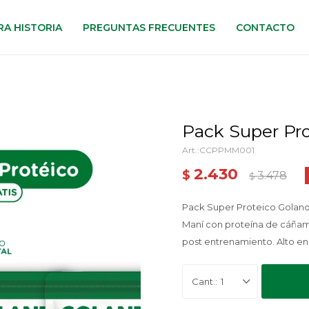
A HISTORIA
PREGUNTAS FRECUENTES
CONTACTO
Pack Super Prot
CCPPMM001
2.430
$
3.478
$
Pack Super Proteico Goland
Maní con proteína de cáñamo
post entrenamiento. Alto en p
1