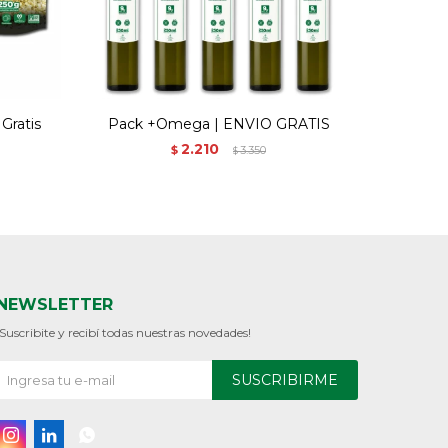
Gratis
Pack +Omega | ENVIO GRATIS
Pack +
2.210
$
3.350
$
NEWSLETTER
¡Suscribite y recibí todas nuestras novedades!
SUSCRIBIRME


