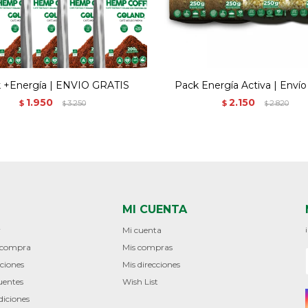
 +Energía | ENVIO GRATIS
Pack Energía Activa | Envío 
1.950
2.150
$
3.250
$
2.820
$
$
MI CUENTA
r
Mi cuenta
e compra
Mis compras
ciones
Mis direcciones
uentes
Wish List
diciones