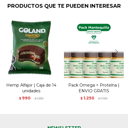
PRODUCTOS QUE TE PUEDEN INTERESAR
Hemp Alfajor | Caja de 14
Pack Omega + Proteína |
unidades
ENVIO GRATIS
990
1.250
$
1.350
$
1.750
$
$