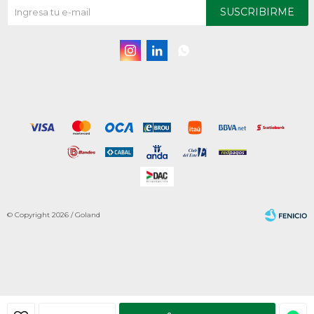
SUSCRIBIRME



© Copyright 2026 / Goland
Fenicio