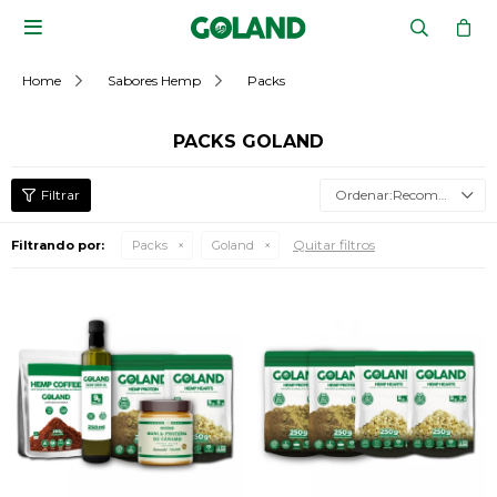

Home
Sabores Hemp
Packs
PACKS GOLAND
Recomendados
Quitar filtros
Filtrando por:
Packs
Goland