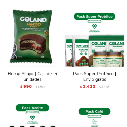
Hemp Alfajor | Caja de 14
Pack Super Protéico |
unidades
Envío gratis
990
2.430
$
1.350
$
3.478
$
$