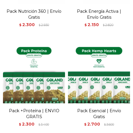
Pack Nutrición 360 | Envío
Pack Energía Activa |
Gratis
Envío Gratis
2.300
2.150
$
2.930
$
2.820
$
$
Pack +Proteína | ENVIO
Pack Esencial | Envío
GRATIS
Gratis
2.300
2.700
$
3.400
$
3.600
$
$