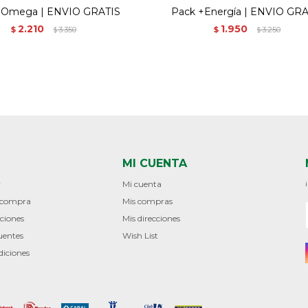
+Omega | ENVIO GRATIS
Pack +Energía | ENVIO GRA
2.210
1.950
$
3.350
$
3.250
$
$
MI CUENTA
r
Mi cuenta
e compra
Mis compras
ciones
Mis direcciones
uentes
Wish List
diciones