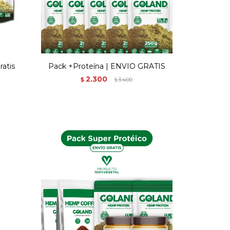
ratis
Pack +Proteína | ENVIO GRATIS
2.300
$
3.400
$