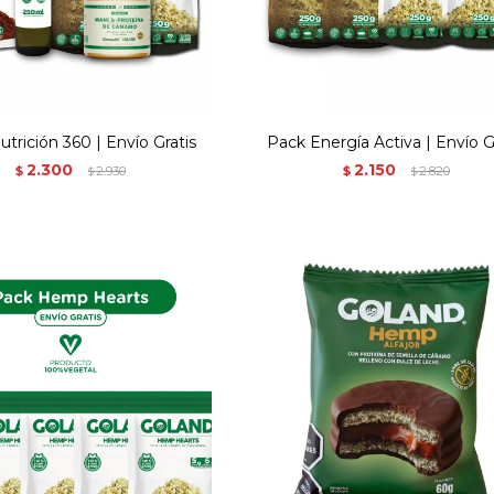
trición 360 | Envío Gratis
Pack Energía Activa | Envío G
2.300
2.150
$
2.930
$
2.820
$
$