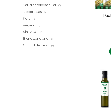
Salud cardiovascular
(5)
Deportistas
(5)
Pack
Keto
(4)
Vegano
(7)
Sin TACC
(8)
Bienestar diario
(5)
Control de peso
(3)