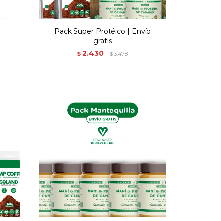
Pack Super Protéico | Envío
gratis
2.430
$
3.478
$