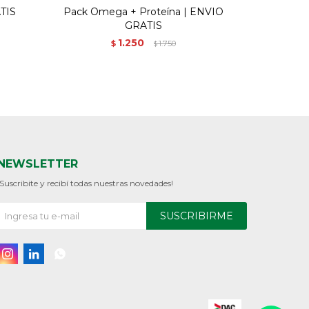
TIS
Pack Omega + Proteína | ENVIO
GRATIS
1.250
$
1.750
$
NEWSLETTER
¡Suscribite y recibí todas nuestras novedades!
SUSCRIBIRME


