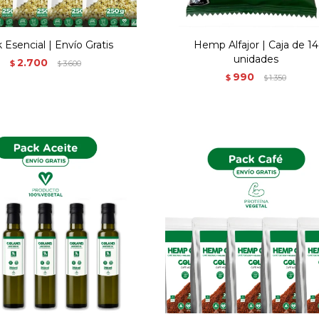
 Esencial | Envío Gratis
Hemp Alfajor | Caja de 14
unidades
2.700
$
3.600
$
990
$
1.350
$