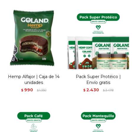
Hemp Alfajor | Caja de 14
Pack Super Protéico |
unidades
Envío gratis
990
2.430
$
1.350
$
3.478
$
$