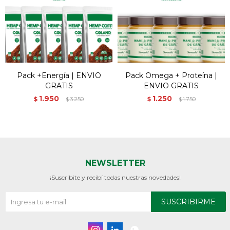
Pack +Energía | ENVIO
Pack Omega + Proteína |
GRATIS
ENVIO GRATIS
1.950
1.250
$
3.250
$
1.750
$
$
NEWSLETTER
¡Suscribite y recibí todas nuestras novedades!
SUSCRIBIRME