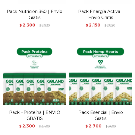
Pack Nutrición 360 | Envío
Pack Energía Activa |
Gratis
Envío Gratis
2.300
2.150
$
2.930
$
2.820
$
$
Pack +Proteína | ENVIO
Pack Esencial | Envío
GRATIS
Gratis
2.300
2.700
$
3.400
$
3.600
$
$