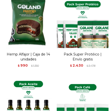
Hemp Alfajor | Caja de 14
Pack Super Protéico |
unidades
Envío gratis
990
2.430
$
1.350
$
3.478
$
$