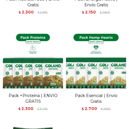
Gratis
Envío Gratis
2.300
2.150
$
2.930
$
2.820
$
$
Pack +Proteína | ENVIO
Pack Esencial | Envío
GRATIS
Gratis
2.300
2.700
$
3.400
$
3.600
$
$