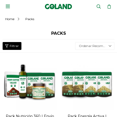

Home
Packs
PACKS
Recomendados
Pack Nutrición 360 | Envío
Pack Energía Activa |