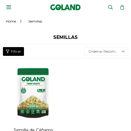

Home
Semillas
SEMILLAS
Recomendados
Semilla de Cáñamo