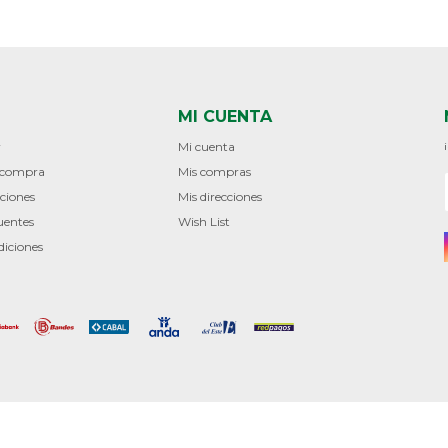
MI CUENTA
r
Mi cuenta
e compra
Mis compras
ciones
Mis direcciones
uentes
Wish List
diciones