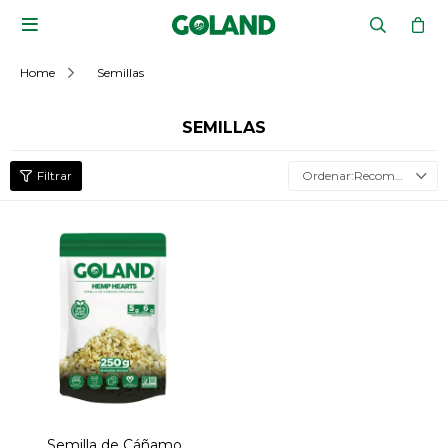

Home
Semillas
SEMILLAS
Recomendados
Semilla de Cáñamo