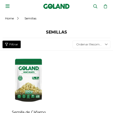

Home
Semillas
SEMILLAS
Recomendados
Semilla de Cáñamo