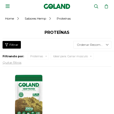

Home
Sabores Hemp
Proteínas
PROTEÍNAS
Recomendados
Filtrando por:
Proteínas
Ideal para:
Ganar músculo
Quitar filtros