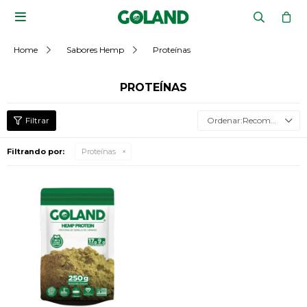

Home
Sabores Hemp
Proteínas
PROTEÍNAS
Recomendados
Filtrando por:
Proteínas