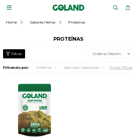

Home
Sabores Hemp
Proteínas
PROTEÍNAS
Recomendados
Quitar filtros
Filtrando por:
Proteínas
Ideal para:
Deportistas