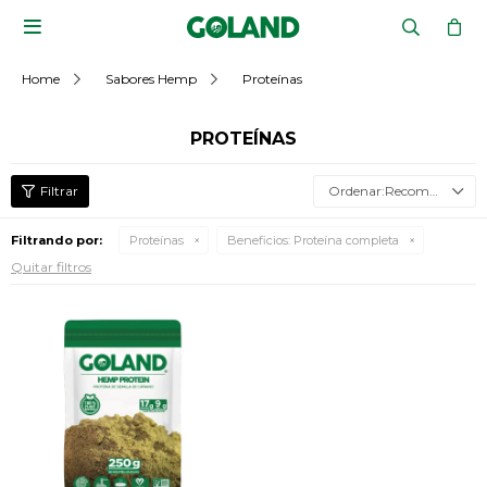

Home
Sabores Hemp
Proteínas
PROTEÍNAS
Recomendados
Filtrando por:
Proteínas
Beneficios:
Proteína completa
Quitar filtros