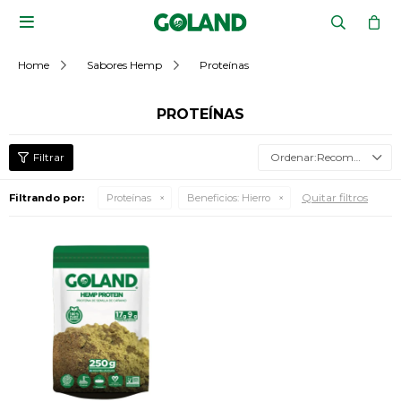

Home
Sabores Hemp
Proteínas
PROTEÍNAS
Recomendados
Quitar filtros
Filtrando por:
Proteínas
Beneficios:
Hierro