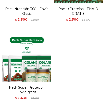
Pack Nutrición 360 | Envío
Pack +Proteína | ENVIO
Gratis
GRATIS
2.300
2.300
$
2.930
$
3.400
$
$
Pack Super Protéico |
Envío gratis
2.430
$
3.478
$