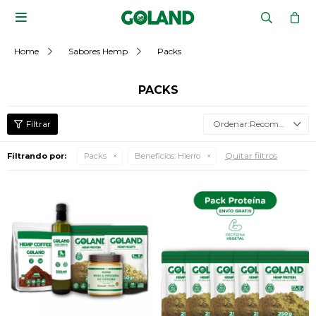

Home
Sabores Hemp
Packs
PACKS
Recomendados
Quitar filtros
Filtrando por:
Packs
Beneficios:
Hierro