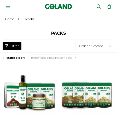

Home
Packs
PACKS
Recomendados
Filtrando por:
Beneficios:
Proteína completa