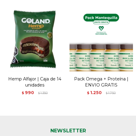
Hemp Alfajor | Caja de 14
Pack Omega + Proteína |
unidades
ENVIO GRATIS
990
1.250
$
1.350
$
1.750
$
$
NEWSLETTER