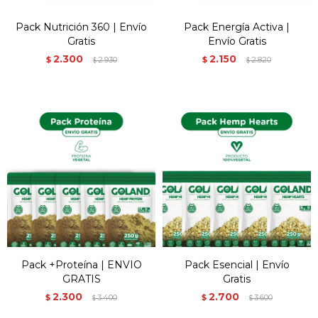
Pack Nutrición 360 | Envío
Pack Energía Activa |
Gratis
Envío Gratis
2.300
2.150
$
2.930
$
2.820
$
$
Pack +Proteína | ENVIO
Pack Esencial | Envío
GRATIS
Gratis
2.300
2.700
$
3.400
$
3.600
$
$