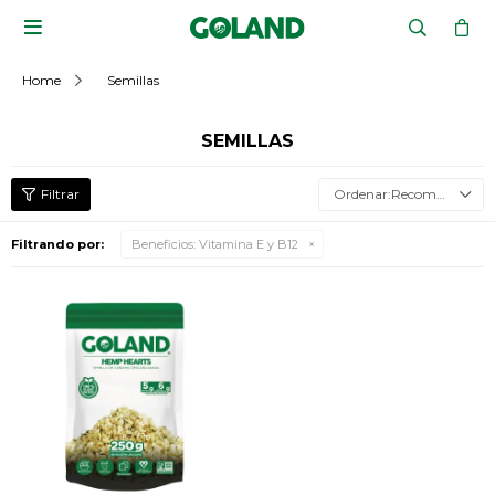

Home
Semillas
SEMILLAS
Recomendados
Filtrando por:
Beneficios:
Vitamina E y B12