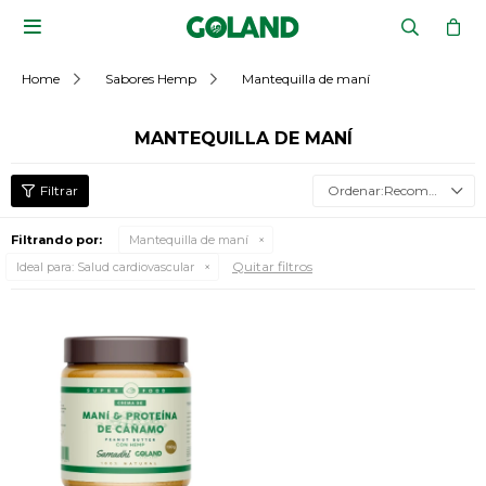

Home
Sabores Hemp
Mantequilla de maní
MANTEQUILLA DE MANÍ
Recomendados
Filtrando por:
Mantequilla de maní
Quitar filtros
Ideal para:
Salud cardiovascular