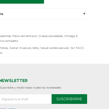
ío
xidantes, Fibra alimentaria, Grasas saludables, Omega 3,
ína completa
tistas, Ganar músculo, Keto, Salud cardiovascular, Sin TACC,
no
NEWSLETTER
¡Suscribite y recibí todas nuestras novedades!
SUSCRIBIRME