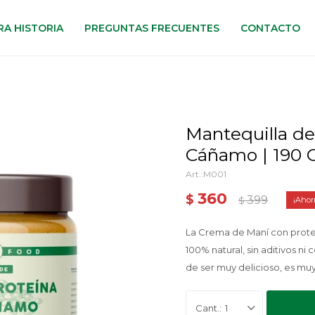
A HISTORIA
PREGUNTAS FRECUENTES
CONTACTO
Mantequilla de
Cáñamo | 190 
M001
360
$
399
$
La Crema de Maní con prot
100% natural, sin aditivos n
de ser muy delicioso, es muy 
1