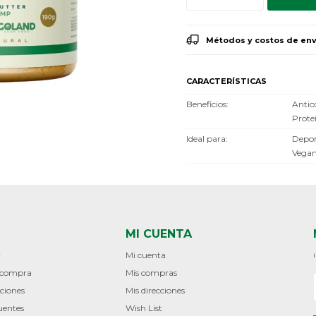
Métodos y costos de env
CARACTERÍSTICAS
Beneficios
Antio
Prote
Ideal para
Depor
Vega
MI CUENTA
r
Mi cuenta
e compra
Mis compras
ciones
Mis direcciones
uentes
Wish List