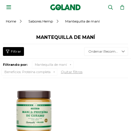

Home
Sabores Hemp
Mantequilla de maní
MANTEQUILLA DE MANÍ
Recomendados
Filtrando por:
Mantequilla de maní
Quitar filtros
Beneficios:
Proteína completa