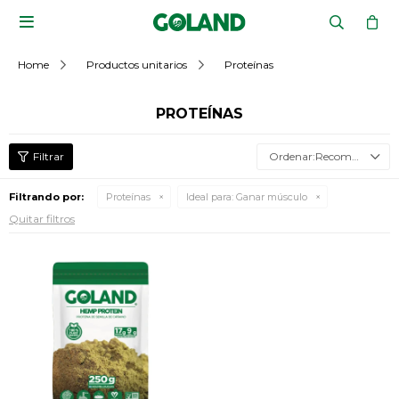

Home
Productos unitarios
Proteínas
PROTEÍNAS
Recomendados
Filtrando por:
Proteínas
Ideal para:
Ganar músculo
Quitar filtros