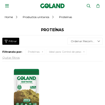

Home
Productos unitarios
Proteínas
PROTEÍNAS
Recomendados
Filtrando por:
Proteínas
Ideal para:
Control de peso
Quitar filtros