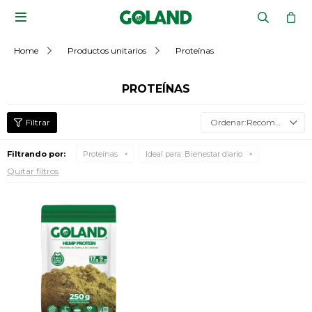

Home
Productos unitarios
Proteínas
PROTEÍNAS
Recomendados
Filtrando por:
Proteínas
Ideal para:
Bienestar diario
Quitar filtros