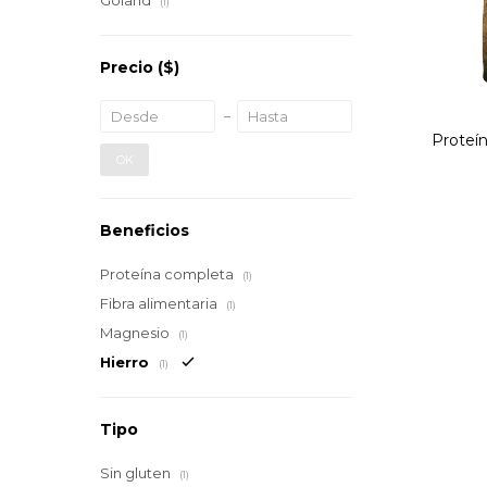
Goland
(1)
Precio
($)
Proteí
OK
Beneficios
Proteína completa
(1)
Fibra alimentaria
(1)
Magnesio
(1)
Hierro
(1)
Tipo
Sin gluten
(1)