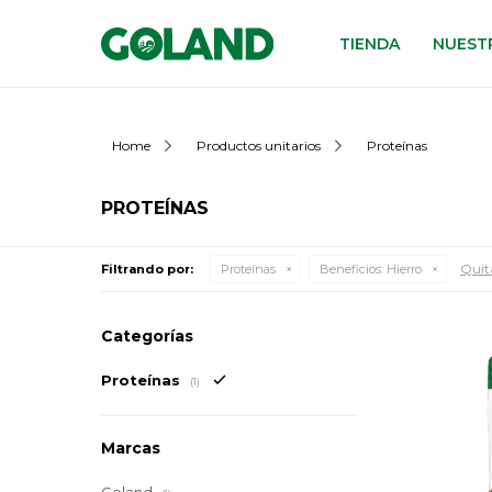
TIENDA
NUESTR
Home
Productos unitarios
Proteínas
PROTEÍNAS
Quita
Filtrando por:
Proteínas
Beneficios:
Hierro
Categorías
Proteínas
(1)
Marcas