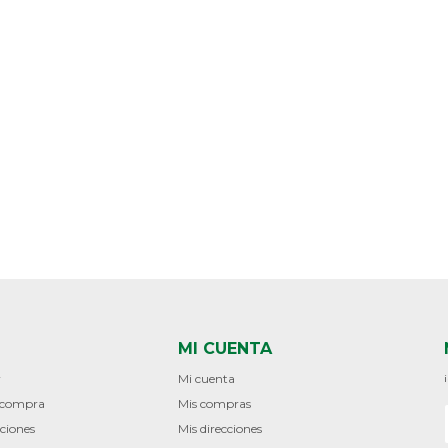
MI CUENTA
r
Mi cuenta
e compra
Mis compras
ciones
Mis direcciones