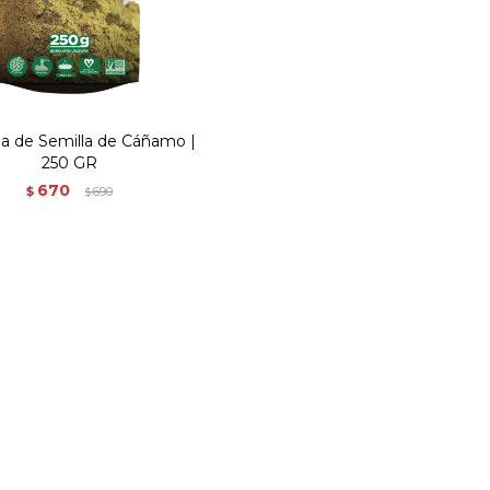
na de Semilla de Cáñamo |
250 GR
670
$
690
$