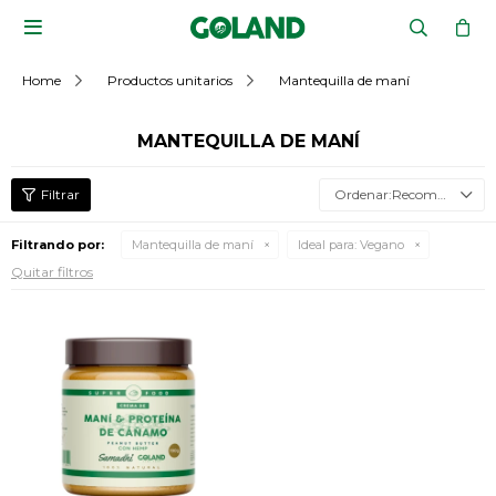

Home
Productos unitarios
Mantequilla de maní
MANTEQUILLA DE MANÍ
Recomendados
Filtrando por:
Mantequilla de maní
Ideal para:
Vegano
Quitar filtros