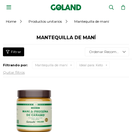

Home
Productos unitarios
Mantequilla de maní
MANTEQUILLA DE MANÍ
Recomendados
Filtrando por:
Mantequilla de maní
Ideal para:
Keto
Quitar filtros