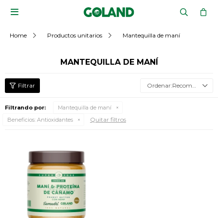

Home
Productos unitarios
Mantequilla de maní
MANTEQUILLA DE MANÍ
Recomendados
Filtrando por:
Mantequilla de maní
Quitar filtros
Beneficios:
Antioxidantes