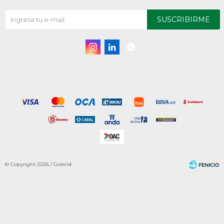
SUSCRIBIRME



© Copyright 2026 / Goland