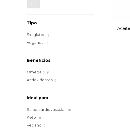
OK
Tipo
Aceit
Sin gluten
(1)
Veganos
(1)
Beneficios
Omega 3
(1)
Antioxidantes
(1)
Ideal para
Salud cardiovascular
(1)
Keto
(1)
Vegano
(1)