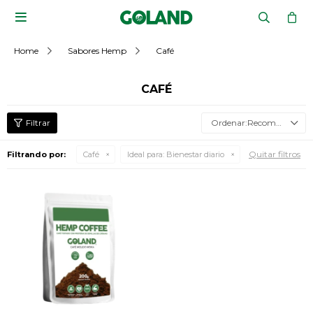

Home
Sabores Hemp
Café
CAFÉ
Recomendados
Quitar filtros
Filtrando por:
Café
Ideal para:
Bienestar diario