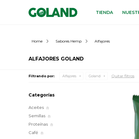
TIENDA
NUESTR
Home
Sabores Hemp
Alfajores
ALFAJORES GOLAND
Quitar filtros
Filtrando por:
Alfajores
Goland
Categorías
Aceites
(1)
Semillas
(1)
Proteínas
(1)
Café
(1)