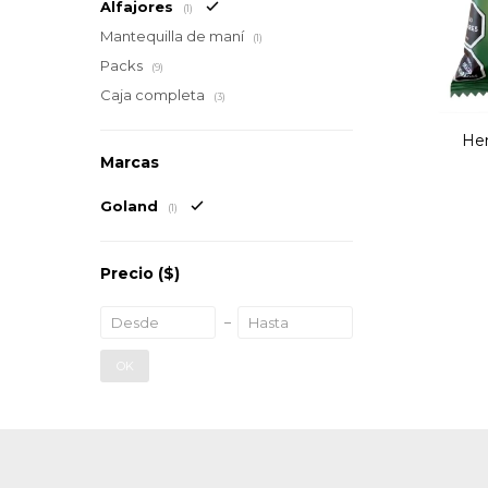
Alfajores
(1)
Mantequilla de maní
(1)
Packs
(9)
Caja completa
(3)
Hem
Marcas
Goland
(1)
Precio
($)
OK