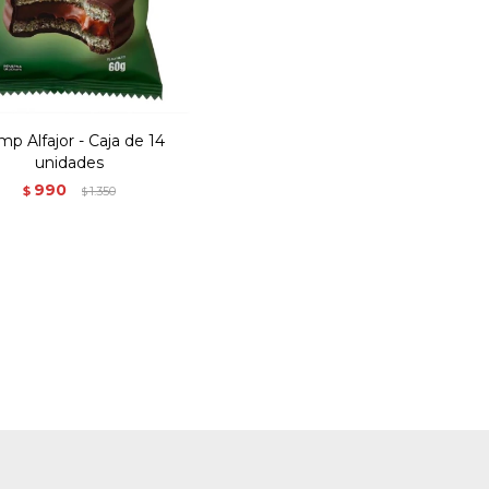
p Alfajor - Caja de 14
unidades
990
$
1.350
$