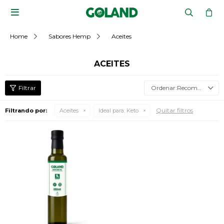

Home
Sabores Hemp
Aceites
ACEITES
Recomendados
Quitar filtros
Filtrando por:
Aceites
Ideal para:
Keto