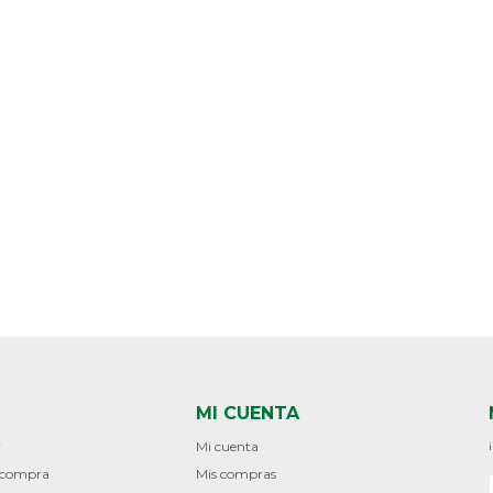
MI CUENTA
r
Mi cuenta
e compra
Mis compras