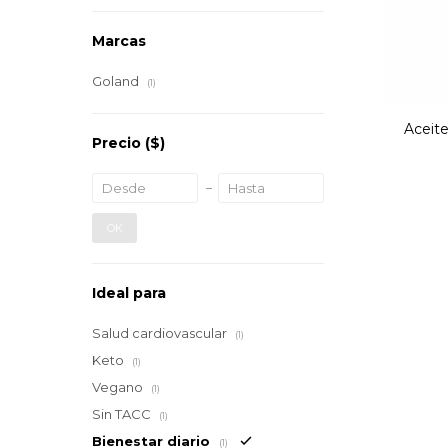
Marcas
Goland
(1)
Aceit
Precio
($)
OK
Ideal para
Salud cardiovascular
(1)
Keto
(1)
Vegano
(1)
Sin TACC
(1)
Bienestar diario
(1)