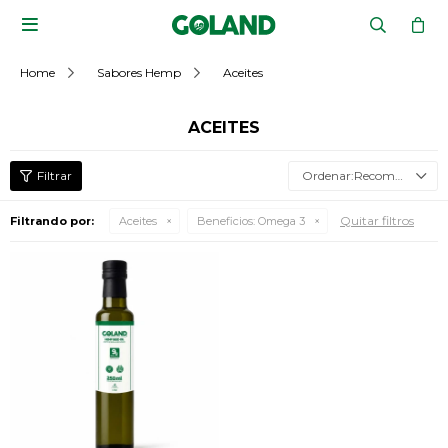

Home
Sabores Hemp
Aceites
ACEITES
Recomendados
Quitar filtros
Filtrando por:
Aceites
Beneficios:
Omega 3