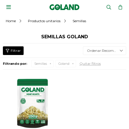

Home
Productos unitarios
Semillas
SEMILLAS GOLAND
Recomendados
Quitar filtros
Filtrando por:
Semillas
Goland