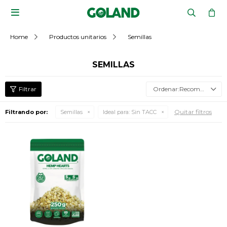

Home
Productos unitarios
Semillas
SEMILLAS
Recomendados
Quitar filtros
Filtrando por:
Semillas
Ideal para:
Sin TACC