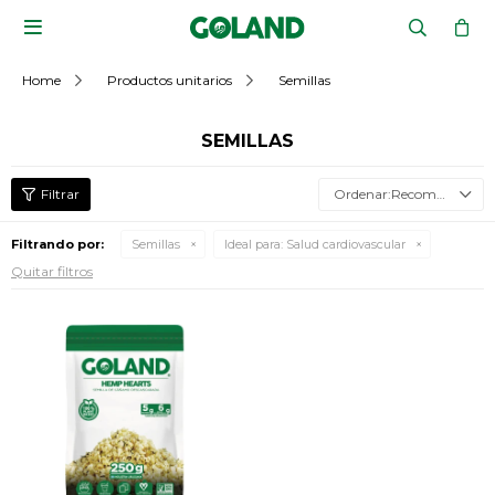

Home
Productos unitarios
Semillas
SEMILLAS
Recomendados
Filtrando por:
Semillas
Ideal para:
Salud cardiovascular
Quitar filtros