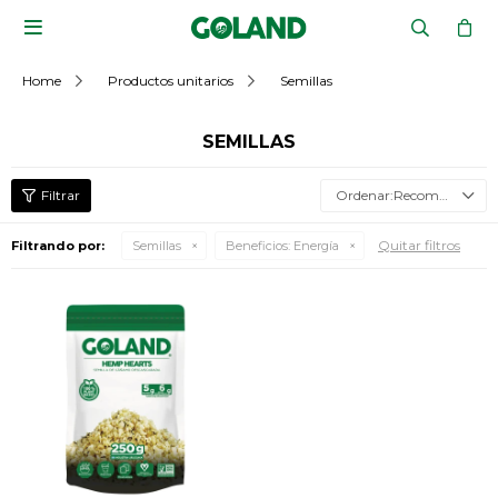

Home
Productos unitarios
Semillas
SEMILLAS
Recomendados
Quitar filtros
Filtrando por:
Semillas
Beneficios:
Energía