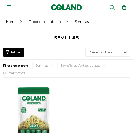

Home
Productos unitarios
Semillas
SEMILLAS
Recomendados
Filtrando por:
Semillas
Beneficios:
Antioxidantes
Quitar filtros