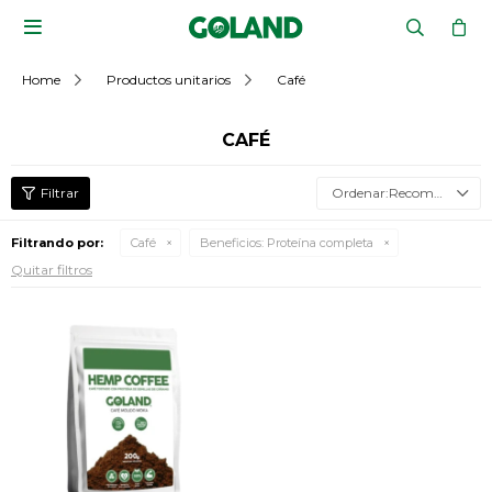

Home
Productos unitarios
Café
CAFÉ
Recomendados
Filtrando por:
Café
Beneficios:
Proteína completa
Quitar filtros