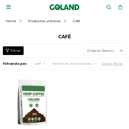

Home
Productos unitarios
Café
CAFÉ
Recomendados
Quitar filtros
Filtrando por:
Café
Beneficios:
Antioxidantes