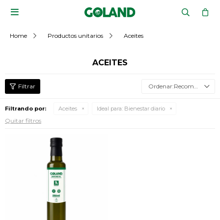

Home
Productos unitarios
Aceites
ACEITES
Recomendados
Filtrando por:
Aceites
Ideal para:
Bienestar diario
Quitar filtros