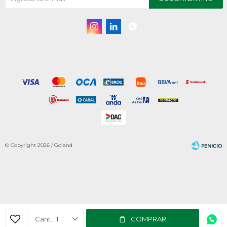



© Copyright 2026 / Goland
Fenicio
1
COMPRAR