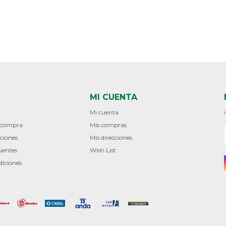
MI CUENTA
r
Mi cuenta
e compra
Mis compras
ciones
Mis direcciones
uentes
Wish List
diciones