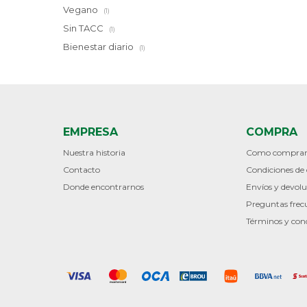
Vegano
(1)
Sin TACC
(1)
Bienestar diario
(1)
EMPRESA
COMPRA
Nuestra historia
Como compra
Contacto
Condiciones d
Donde encontrarnos
Envíos y devolu
Preguntas frec
Términos y con