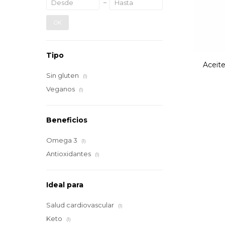
OK
Tipo
Aceit
Sin gluten
(1)
Veganos
(1)
Beneficios
Omega 3
(1)
Antioxidantes
(1)
Ideal para
Salud cardiovascular
(1)
Keto
(1)