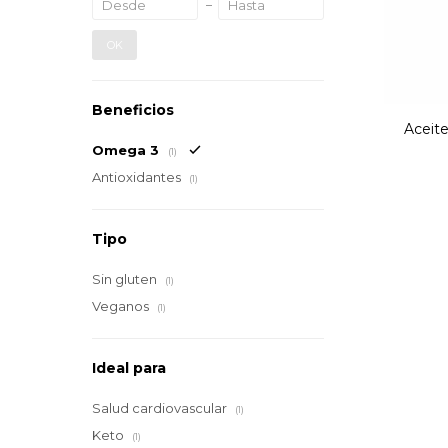
OK
Beneficios
Aceit
Omega 3
(1)
Antioxidantes
(1)
Tipo
Sin gluten
(1)
Veganos
(1)
Ideal para
Salud cardiovascular
(1)
Keto
(1)