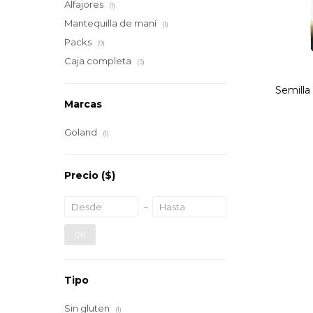
Alfajores
(1)
Mantequilla de maní
(1)
Packs
(9)
Caja completa
(3)
Semill
Marcas
Goland
(1)
Precio
($)
OK
Tipo
Sin gluten
(1)