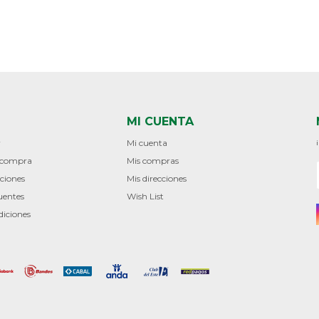
MI CUENTA
r
Mi cuenta
e compra
Mis compras
ciones
Mis direcciones
uentes
Wish List
diciones