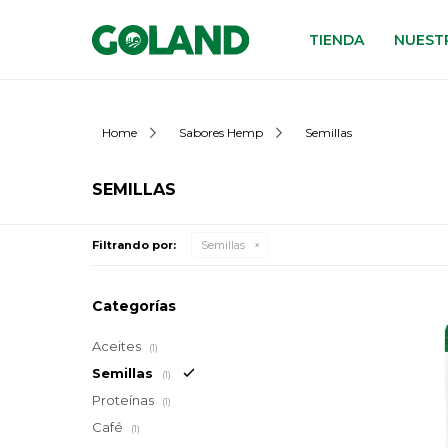
TIENDA
NUESTR
Home
Sabores Hemp
Semillas
SEMILLAS
Filtrando por:
Semillas
Categorías
Aceites
(1)
Semillas
(1)
Proteínas
(1)
Café
(1)