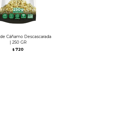
a de Cáñamo Descascarada
| 250 GR
720
$