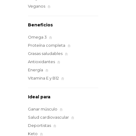
Veganos
(1)
Beneficios
Omega 3
(1)
Proteína completa
(1)
Grasas saludables
(1)
Antioxidantes
(1)
Energía
(1)
Vitamina E y B12
(1)
Ideal para
Ganar músculo
(1)
Salud cardiovascular
(1)
Deportistas
(1)
Keto
(1)